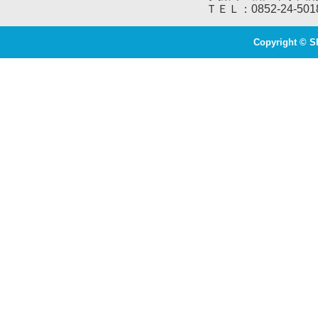
ＴＥＬ：0852-24-501
Copyright © S