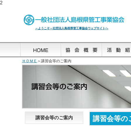
2
～ようこそ～社団法人島根県管工事協会ウェブサイトへ
ＨＯＭＥ
＞講習会等のご案内
講習会等の
講習会等のご案内